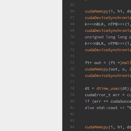
65
cudaMemcpy
(i, hi, d
66
cudaDeviceSynchroni
67
  k<<<nBLK, nTPB>>>(i
68
cudaDeviceSynchroni
69
unsigned
long
long
 
70
  k<<<nBLK, nTPB>>>(i
71
cudaDeviceSynchroni
72
73
  ft* out = (ft *)
mal
74
cudaMemcpy
(out, o, 
75
cudaDeviceSynchroni
76
77
  dt = 
dtime_usec
(dt)
78
  cudaError_t err = 
c
79
if
 (err == cudaSucc
80
else
 std::cout << 
"
81
82
83
cudaMemcpy
(i, hi, d
84