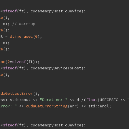
s*
sizeof
(ft), cudaMemcpyHostToDevice);
ze
();
, o); 
// warm-up
ze
();
dt = 
dtime_usec
(
0
);
, o);
ze
();
loc
(
2
*
sizeof
(ft));
2
*
sizeof
(ft), cudaMemcpyDeviceToHost);
ze
();
;
udaGetLastError
();
ess) std::cout << 
"Duration: "
 << dt/(
float
)USECPSEC << 
Error: "
 << 
cudaGetErrorString
(err) << std::endl;
s*
sizeof
(ft), cudaMemcpyHostToDevice);