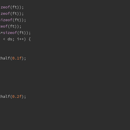
;
izeof
(ft));
izeof
(ft));
sizeof
(ft));
zeof
(ft));
s*
sizeof
(ft));
i < ds; i++) {
2half(
0.1f
);
2half(
0.2f
);