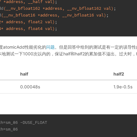
f *address, __half val)
;
dd
(__nv_bfloat162 *address, __nv_bfloat162 val)
;
d
(__nv_bfloat16 *address, __nv_bfloat16 val)
;
2* address, float2 val)
;
4* address, float4 val)
;
度atomicAdd性能劣化的
问题
。但是回答中给到的测试是有一定的误导性
地测试一下1000次以内的，保证half和half2的累加值不溢出。过大时，h
half
half2
0.00048s
1.9e-0.5s
ch=sm_86 -DUSE_FLOAT
ch=sm_86 