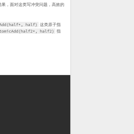
一个结果，面对这类写冲突问题，高效的
Add(half*, half)
这类原子指
tomicAdd(half2*, half2)
指