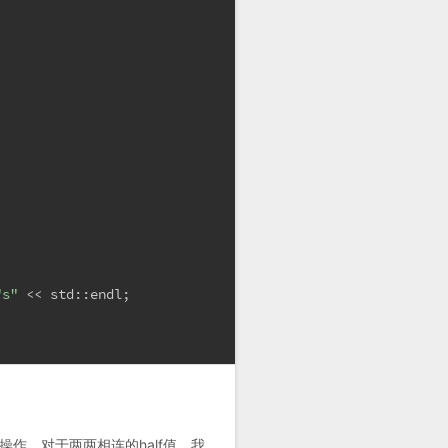
"s"
 << std::endl;
操作。对于两两相连的half值，我