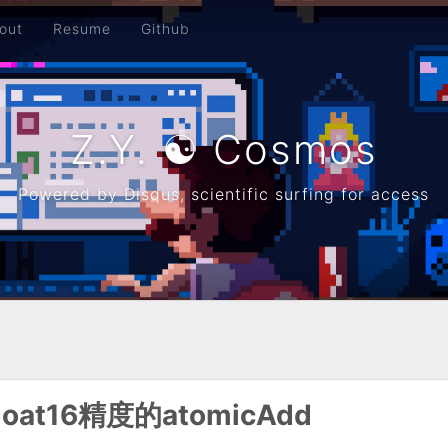
out
Resume
Github
Z.Y. ☯ Cosmos
Powered by Disqus, scientific surfing for access
at16精度的atomicAdd