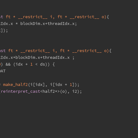
st
 ft * __restrict__ i, ft * __restrict__ o)
{
kIdx.x * blockDim.x+threadIdx.x;
x]);        
nst
 ft * __restrict__ i, ft * __restrict__ o)
{
kIdx.x*blockDim.x+threadIdx.x ;
0
) && (idx + 
1
 < ds)) {
OAT
= 
make_half2
(i[idx], i[idx + 
1
]);
(
reinterpret_cast
<half2*>(o), i2);