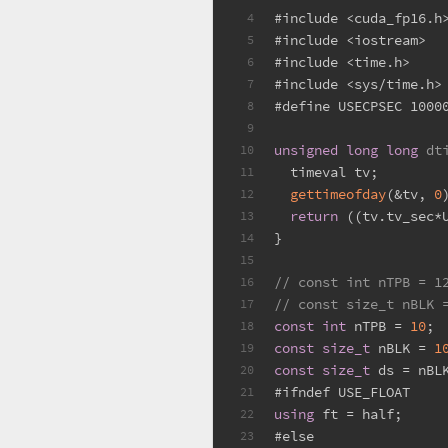
#
include
<cuda_fp16.h
4
#
include
<iostream>
5
#
include
<time.h>
6
#
include
<sys/time.h>
7
#
define
 USECPSEC 1000
8
9
unsigned
long
long
dt
10
  timeval tv;
11
gettimeofday
(&tv, 
0
12
return
 ((tv.tv_sec*
13
}
14
15
// const int nTPB = 1
16
// const size_t nBLK 
17
const
int
 nTPB = 
10
;
18
const
size_t
 nBLK = 
1
19
const
size_t
 ds = nBL
20
#
ifndef
 USE_FLOAT
21
using
 ft = half;
22
#
else
23