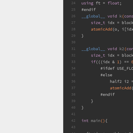
using
 ft = 
float
;
24
#
endif
25
__global__ 
void
k
(
con
26
size_t
 idx = bloc
27
atomicAdd
(o, i[id
28
}
29
30
__global__ 
void
k2
(
co
31
size_t
 idx = bloc
32
if
(((idx & 
1
) == 
33
#
ifdef
 USE_FL
34
#
else
35
            half2 i2 
36
atomicAdd
37
#
endif
38
    }
39
}
40
41
int
main
()
{
42
43