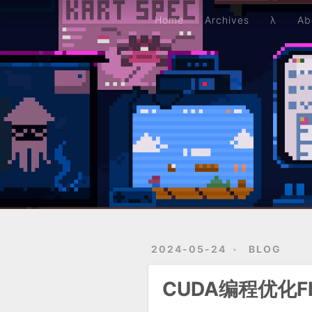
Home
Archives
λ
About
Resume
Github
Home
Archives
λ
Ab
2024-05-24
BLOG
CUDA编程优化Flo