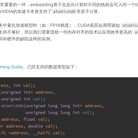
）是非常重要的一环，embedding算子在反向计算时不同的线程会写入同
VIDIA的加速卡本身支持了
atomicAdd
等原子计算。
中量化加速模型时（如：FP16精度），CUDA底层会调用诸如
atomic
支持不够好，所以我们需要借助一些内存对齐的技术以应用效率更高的
a
弥补硬件的缺陷这样的实例。
ming Guide
。已经支持的数据类型如下：
ress, 
int
 val)
;
(
unsigned
int
* address,
unsigned
int
 val)
;
atomicAdd
(
unsigned
long
long
int
* address,
unsigned
long
long
int
 val)
;
 address, 
float
 val)
;
e
* address, 
double
 val)
;
lf2 *address, __half2 val)
;