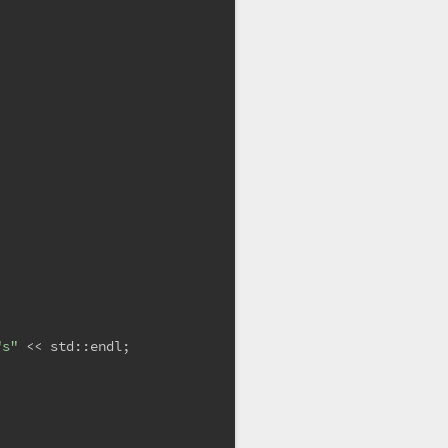
"s"
 << std::endl;