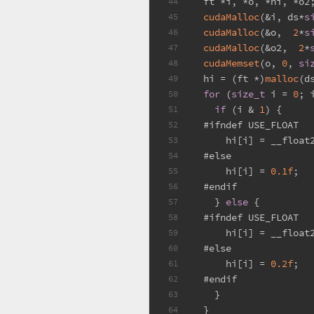
  ft *i, *o, *hi, *o2
44
cudaMalloc
(&i, ds*
s
45
cudaMalloc
(&o,  
2
*
s
46
cudaMalloc
(&o2,  
2
*
47
cudaMemset
(o, 
0
, 
si
48
  hi = (ft *)
malloc
(d
49
for
 (
size_t
 i = 
0
; 
50
if
 (i & 
1
) {
51
#
ifndef
 USE_FLOAT
52
      hi[i] = __float
53
#
else
54
      hi[i] = 
0.1f
;
55
#
endif
56
    } 
else
 {
57
#
ifndef
 USE_FLOAT
58
      hi[i] = __float
59
#
else
60
      hi[i] = 
0.2f
;
61
#
endif
62
    }
63
  }
64