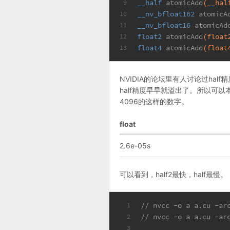
__half 
atomicAdd
(__hal
9
__nv_bfloat162 
atomicA
10
__nv_bfloat16 
atomicAd
11
float2 
atomicAdd
(float
12
float4 
atomicAdd
(float
13
NVIDIA的论坛里有人讨论过half精
half精度早早就溢出了。所以可以本
4096的这样的数字。
float
2.6e-05s
可以看到，half2最快，half最慢。
// nvcc -o a a.cu -ar
1
// nvcc -o a a.cu -ar
2
3