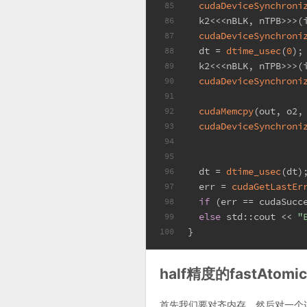
cudaDeviceSynchroni
85
  k2<<<nBLK, nTPB>>>(
86
cudaDeviceSynchroni
87
  dt = 
dtime_usec
(
0
);
88
  k2<<<nBLK, nTPB>>>(
89
cudaDeviceSynchroni
90
91
cudaMemcpy
(out, o2,
92
cudaDeviceSynchroni
93
94
95
  dt = 
dtime_usec
(dt)
96
  err = 
cudaGetLastEr
97
if
 (err == cudaSucc
98
else
 std::cout << 
"
99
}
100
half精度的fastAtom
首先我们要对齐内存，然后对一个连