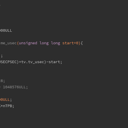
>
000ULL
ime_usec
(
unsigned
long
long
 start=
0
)
{
);
USECPSEC)+tv.tv_usec)-start;
28;
= 1048576ULL;
00ULL
;
K*nTPB;