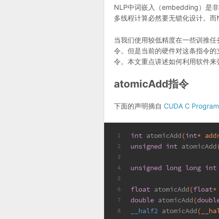
NLP中词嵌入（embedding
多线程计算必然要无锁化设计。而N
当我们使用较低精度在一些训推任务
令。但是当前的硬件对这条指令的
令。本文重点讲述如何利用软件来
atomicAdd指令
下面的声明摘自
CUDA C Program
int
atomicAdd
(
int
* add
1
unsigned
int
atomicAdd
2
3
unsigned
long
long
int
4
5
float
atomicAdd
(
float
*
6
double
atomicAdd
(
doubl
7
__half2 
atomicAdd
(__ha
8