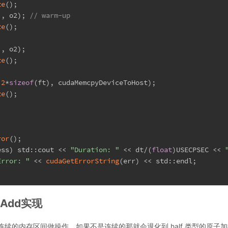
ze
();
i, o2); 
// warm-up
ze
();
i, o2);
ze
();
 
2
*
sizeof
(ft), cudaMemcpyDeviceToHost);
ze
();
;
ror
();
ess) std::cout << 
"Duration: "
 << dt/(
float
)USECPSEC << 
Error: "
 << 
cudaGetErrorString
(err) << std::endl;
icAdd实现
续的内存区间做操作，如果不是连续的那就会退化到 half 类型的原子加