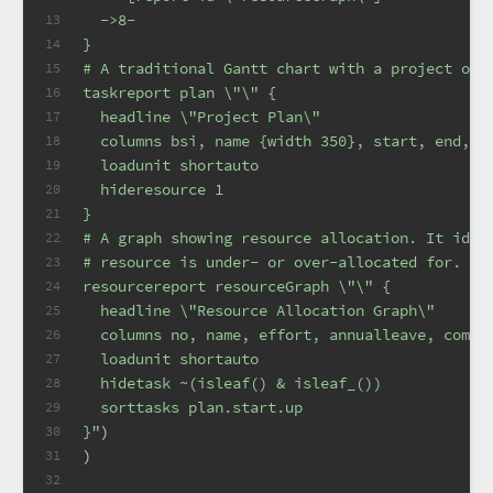
  ->8-
13
}
14
# A traditional Gantt chart with a project ove
15
taskreport plan \"\" {
16
  headline \"Project Plan\"
17
  columns bsi, name {width 350}, start, end, e
18
  loadunit shortauto
19
  hideresource 1
20
}
21
# A graph showing resource allocation. It iden
22
# resource is under- or over-allocated for.
23
resourcereport resourceGraph \"\" {
24
  headline \"Resource Allocation Graph\"
25
  columns no, name, effort, annualleave, compl
26
  loadunit shortauto
27
  hidetask ~(isleaf() & isleaf_())
28
  sorttasks plan.start.up
29
}"
)
30
)
31
32