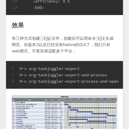
    :efficiency: 0.5
125
    :END:
126
效果
有三种方式创建
.tjp
文件，创建后可以用命令
tj3
生成
网页。在版本3以后已经没有Native的GUI了，我们只有
web模式，可更容易适配多个平台：
M-x org-taskjuggler-export                   
1
M-x org-taskjuggler-export-and-process   
2
M-x org-taskjuggler-export-process-and-o
3