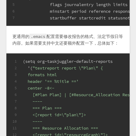
	    flags journalentry length limits ma
5
	    minstart period reference responsib
6
	    startbuffer startcredit statusnote 
7
更通用的
.emacs
配置需要修改报告的格式、法定节假日等
内容。如果需要支持中文还要额外配置一下，总体如下：
(
setq
 org-taskjuggler-default-reports
1
  '(
"textreport report \"Plan\" {
2
  formats html
3
  header '== %title =='
4
  center -8<-
5
    [#Plan Plan] | [#Resource_Allocation Resou
6
    ----
7
    === Plan ===
8
    <[report id=\"plan\"]>
9
    ----
10
    === Resource Allocation ===
11
    <[report id=\"resourceGraph\"]>
12