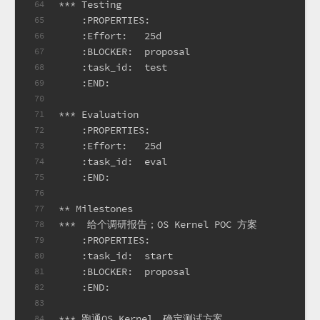
*** Testing
64
    :PROPERTIES:
65
    :Effort:   25d
66
    :BLOCKER:  proposal
67
    :task_id:  test
68
    :END:
69
70
*** Evaluation
71
    :PROPERTIES:
72
    :Effort:   25d
73
    :task_id:  eval
74
    :END:
75
76
** Milestones
77
***  给个调研报告；OS Kernel POC 方案
78
    :PROPERTIES:
79
    :task_id:  start
80
    :BLOCKER:  proposal
81
    :END:
82
83
*** 跑通OS Kernel，确定测试方案
84