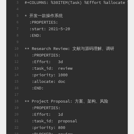
#+COLUMNS: %30ITEM(Task) %Effort %allocate %B
3
4
* 开发一款操作系统                                
5
  :PROPERTIES:
6
  :start: 2021-5-20
7
  :END:
8
9
** Research Review: 文献与源码理解、调研
10
   :PROPERTIES:
11
   :Effort:   3d
12
   :task_id:  review
13
   :priority: 1000
14
   :allocate: doc
15
   :END:
16
17
** Project Proposal: 方案、架构、风险
18
   :PROPERTIES:
19
   :Effort:   1d
20
   :task_id:  proposal
21
   :priority: 800
22
23