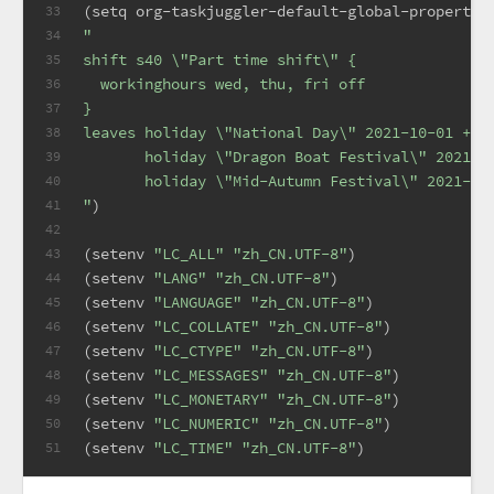
(
setq
 org-taskjuggler-default-global-propertie
33
"
34
shift s40 \"Part time shift\" {
35
  workinghours wed, thu, fri off
36
}
37
leaves holiday \"National Day\" 2021-10-01 +5d
38
       holiday \"Dragon Boat Festival\" 2021-0
39
       holiday \"Mid-Autumn Festival\" 2021-09
40
"
)
41
42
(
setenv
"LC_ALL"
"zh_CN.UTF-8"
)
43
(
setenv
"LANG"
"zh_CN.UTF-8"
)
44
(
setenv
"LANGUAGE"
"zh_CN.UTF-8"
)
45
(
setenv
"LC_COLLATE"
"zh_CN.UTF-8"
)
46
(
setenv
"LC_CTYPE"
"zh_CN.UTF-8"
)
47
(
setenv
"LC_MESSAGES"
"zh_CN.UTF-8"
)
48
(
setenv
"LC_MONETARY"
"zh_CN.UTF-8"
)
49
(
setenv
"LC_NUMERIC"
"zh_CN.UTF-8"
)
50
(
setenv
"LC_TIME"
"zh_CN.UTF-8"
)
51