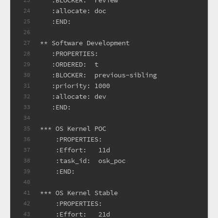
   :BLOCKER:  review
   :allocate: doc
24
   :END:
25
26
** Software Development
27
   :PROPERTIES:
28
   :ORDERED:  t
29
   :BLOCKER:  previous-sibling
30
   :priority: 1000
31
   :allocate: dev
32
   :END:
33
34
*** OS Kernel POC
35
    :PROPERTIES:
36
    :Effort:   11d
37
    :task_id:  osk_poc
38
    :END:
39
40
*** OS Kernel Stable
41
    :PROPERTIES:
42
    :Effort:   21d
43