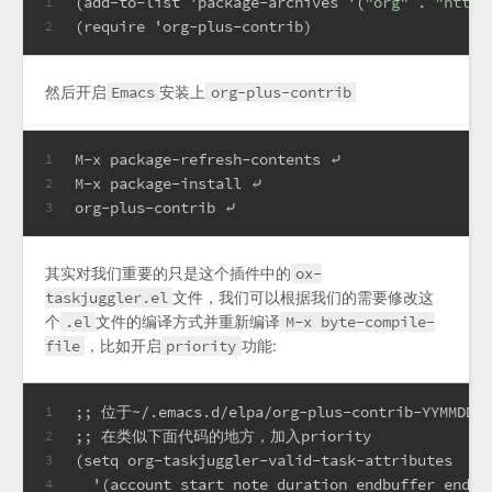
(
add-to-list
 'package-archives '(
"org"
 . 
"http:
1
(
require
 'org-plus-contrib)
2
然后开启
Emacs
安装上
org-plus-contrib
M-x package-refresh-contents ⤶
1
M-x package-install ⤶
2
org-plus-contrib ⤶ 
3
其实对我们重要的只是这个插件中的
ox-
taskjuggler.el
文件，我们可以根据我们的需要修改这
个
.el
文件的编译方式并重新编译
M-x byte-compile-
file
，比如开启
priority
功能:
;; 位于~/.emacs.d/elpa/org-plus-contrib-YYMMDD/o
1
;; 在类似下面代码的地方，加入priority
2
(setq org-taskjuggler-valid-task-attributes
3
  '(account start note duration endbuffer endcr
4