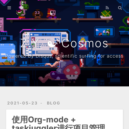
Home
Archives
λ
Z.Y. ☯ Cosmos
About
Powered by Disqus, scientific surfing for access
Resume
Github
2021-05-23
BLOG
使用Org-mode +
taskjuggler进行项目管理