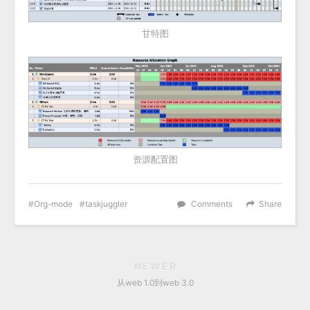
甘特图
资源配置图
Org-mode
taskjuggler
Comments
Share
NEWER
从web 1.0到web 3.0