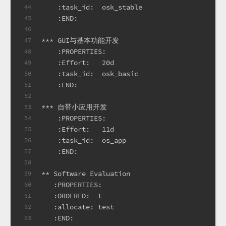
    :task_id:  osk_stable
44
    :END:
45
46
*** GUI与基本功能开发
47
    :PROPERTIES:
48
    :Effort:   20d
49
    :task_id:  osk_basic
50
    :END:
51
52
*** 自带小应用开发
53
    :PROPERTIES:
54
    :Effort:   11d
55
    :task_id:  os_app
56
    :END:
57
58
** Software Evaluation
59
   :PROPERTIES:
60
   :ORDERED:  t
61
   :allocate: test
62
   :END:
63