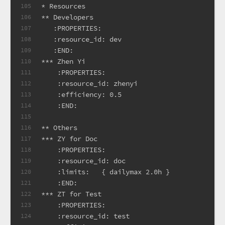
* Resources                                  
105
** Developers
106
   :PROPERTIES:
107
   :resource_id: dev
108
   :END:
109
*** Zhen Yi
110
    :PROPERTIES:
111
    :resource_id: zhenyi
112
    :efficiency: 0.5
113
    :END:
114
115
** Others
116
*** ZY for Doc
117
    :PROPERTIES:
118
    :resource_id: doc
119
    :limits:   { dailymax 2.0h }
120
    :END:
121
*** ZT for Test
122
    :PROPERTIES:
123
    :resource_id: test
124