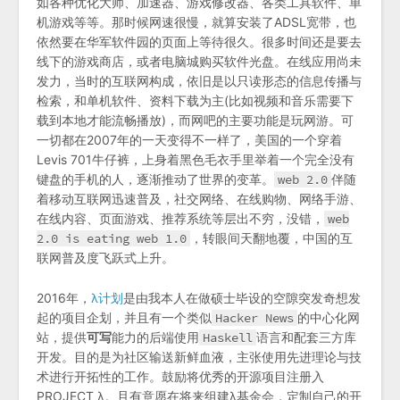
如各种优化大师、加速器、游戏修改器、各类工具软件、单
机游戏等等。那时候网速很慢，就算安装了ADSL宽带，也
依然要在华军软件园的页面上等待很久。很多时间还是要去
线下的游戏商店，或者电脑城购买软件光盘。在线应用尚未
发力，当时的互联网构成，依旧是以只读形态的信息传播与
检索，和单机软件、资料下载为主(比如视频和音乐需要下
载到本地才能流畅播放)，而网吧的主要功能是玩网游。可
一切都在2007年的一天变得不一样了，美国的一个穿着
Levis 701牛仔裤，上身着黑色毛衣手里举着一个完全没有
键盘的手机的人，逐渐推动了世界的变革。
web 2.0
伴随
着移动互联网迅速普及，社交网络、在线购物、网络手游、
在线内容、页面游戏、推荐系统等层出不穷，没错，
web
2.0 is eating web 1.0
，转眼间天翻地覆，中国的互
联网普及度飞跃式上升。
2016年，
λ计划
是由我本人在做硕士毕设的空隙突发奇想发
起的项目企划，并且有一个类似
Hacker News
的中心化网
站，提供
可写
能力的后端使用
Haskell
语言和配套三方库
开发。目的是为社区输送新鲜血液，主张使用先进理论与技
术进行开拓性的工作。鼓励将优秀的开源项目注册入
PROJECT λ。且有意愿在将来组建λ基金会，定制自己的开