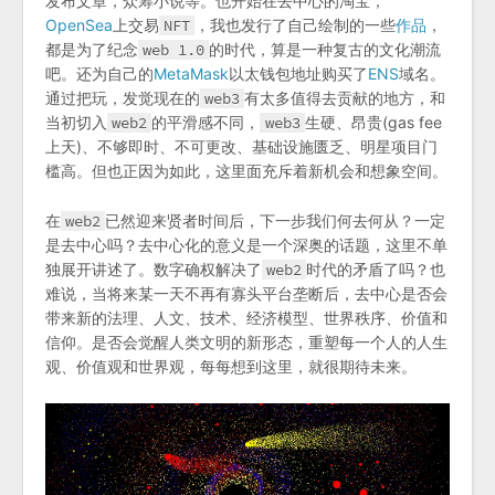
发布文章，众筹小说等。也开始在去中心的淘宝，
OpenSea
上交易
NFT
，我也发行了自己绘制的一些
作品
，
都是为了纪念
web 1.0
的时代，算是一种复古的文化潮流
吧。还为自己的
MetaMask
以太钱包地址购买了
ENS
域名。
通过把玩，发觉现在的
web3
有太多值得去贡献的地方，和
当初切入
web2
的平滑感不同，
web3
生硬、昂贵(gas fee
上天)、不够即时、不可更改、基础设施匮乏、明星项目门
槛高。但也正因为如此，这里面充斥着新机会和想象空间。
在
web2
已然迎来贤者时间后，下一步我们何去何从？一定
是去中心吗？去中心化的意义是一个深奥的话题，这里不单
独展开讲述了。数字确权解决了
web2
时代的矛盾了吗？也
难说，当将来某一天不再有寡头平台垄断后，去中心是否会
带来新的法理、人文、技术、经济模型、世界秩序、价值和
信仰。是否会觉醒人类文明的新形态，重塑每一个人的人生
观、价值观和世界观，每每想到这里，就很期待未来。