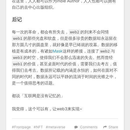
在这里，人人都可以作为Indie Author，人人也都可以拥有
自己的去中心出版组织。
后记
每一次的革命，都会有所失去，
web2
的到来不会同情
web1
的那些光盘和软盘，但是很多珍贵的数据却永远留在
那方圆几寸的圆盘里，就好像是早已铸就的坟墓。数据的移
植是有成本的，有诸如
Mask
这样的桥接，连接了
web2
与
web3
的时空，使得我们不会那么迅速的失去。然而曾经
web1
的价值，甚至桌面时代的价值，需要我们去考古，值
得我们去考古。数据所记载的内涵是永恒的，如何在面对不
同的时代时，数据永远可以平静的流淌于时间的光锥之中，
是一个值得思考的话题。
都说「互联网是没有记忆的」
我觉得，这个可以有，让web3来实现~
Frontpage
NFT
metaverse
Comments
Share