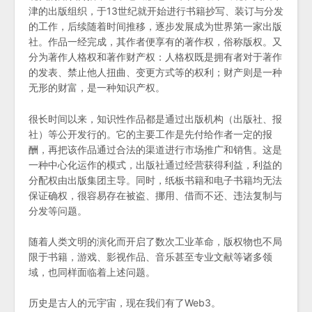
津的出版组织，于13世纪就开始进行书籍抄写、装订与分发
的工作，后续随着时间推移，逐步发展成为世界第一家出版
社。作品一经完成，其作者便享有的著作权，俗称版权。又
分为著作人格权和著作财产权：人格权既是拥有者对于著作
的发表、禁止他人扭曲、变更方式等的权利；财产则是一种
无形的财富，是一种知识产权。
很长时间以来，知识性作品都是通过出版机构（出版社、报
社）等公开发行的。它的主要工作是先付给作者一定的报
酬，再把该作品通过合法的渠道进行市场推广和销售。这是
一种中心化运作的模式，出版社通过经营获得利益，利益的
分配权由出版集团主导。同时，纸板书籍和电子书籍均无法
保证确权，很容易存在被盗、挪用、借而不还、违法复制与
分发等问题。
随着人类文明的演化而开启了数次工业革命，版权物也不局
限于书籍，游戏、影视作品、音乐甚至专业文献等诸多领
域，也同样面临着上述问题。
历史是古人的元宇宙，现在我们有了Web3。