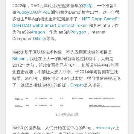
2022年，DAO元年(让我想起来童年的
事情
)，一个准备叫
做
PubbyDAO
的
PoC
(此链接为Demo)横空出世。这一年很
多过去5年内的概念重新汇聚起来了：
NFT
DApp
GameFi
DeFi
DAO
web3
Smart Contract
Token
和各种Infra：作
为PaaS的
Aragon
，作为IaaS的
Polygon
，Internet
Computer
Difinity
等等。
web3
基于区块链技术构建，率先应用区块链的项目是
Bitcoin
，我还在上大一的时候就听说过比特币，大概是
2012年之前，距此文写作已有10年，其所谓的去中心的理
念直击灵魂，不禁让人想入非非。于2014年短暂拥有过比
特币。2017年，拥有过21.46个以太坊，很可惜后来被玩飞
了。这些是接触
web3
的前提，
Crypto
是入场券。
ETH交易记录
web3
的世界里，人们开始在去中心的Blog，
mirror.xyz
上