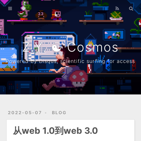
Home
Archives
λ
Z.Y. ☯ Cosmos
About
Powered by Disqus, scientific surfing for access
Resume
Github
2022-05-07
BLOG
从web 1.0到web 3.0