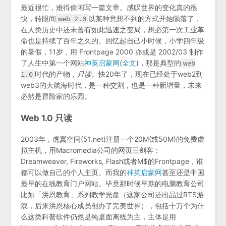
最近很忙，难得偷闲写一篇文章。感叹世界的变化真的很
快，转眼间
web 2.0
以某种意想不到的方式开始陨落了，
在人类历史中还未曾有如此迅速之变局，想必第一次工业革
命也是持续了百年之久的。回忆起自己小时候，小学四年级
的暑假，11岁，用 Frontpage 2000 亦或是 2002/03 制作
了人生中第一个网站
神英启蒙网
(
全文
)，那是典型的
web
1.0
时代的产物，
只读
。快20年了，现在已经处于web2到
web3的大航海时代，是一种交割，也是一种新增量，未来
必然是冒险家的乐园。
Web 1.0 只读
2003年，虎翼空间(51.net)注册一个20M(或50M)的免费虚
拟主机，用Macromedia公司的网页三剑客：
Dreamweaver, Fireworks, Flash或者M$的Frontpage，谁
都可以做自己的个人主页。而我的
神英启蒙网
甚至还是中国
最早的在线教育门户网站。毕竟那时候早期的电脑教育公司
比如「洪恩教育」系列教学光盘（这家公司还出品过RTS游
戏，后来洪恩核心成员创办了完美世界），包括十万个为什
么这类科普软件仍然是纯桌面离线为主，主体是用